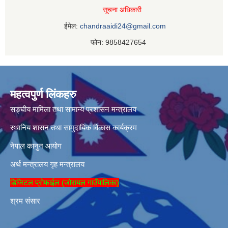
सूचना अधिकारी
ईमेल:
chandraaidi24@gmail.com
फोन: 9858427654
महत्वपुर्ण लिंकहरु
सङ्घीय मामिला तथा सामान्य प्रशासन मन्त्रालय
स्थानिय शासन तथा सामुदायिक विकास कार्यक्रम
नेपाल कानुन आयोग
अर्थ मन्त्रालय
गृह मन्त्रालय
डिजिटल प्रोफाईल (जोरायल गाउँपालिका)
श्रम संसार