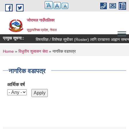
Skip to main content
जोरायल गाउँपालिका
सुदूरपश्चिम प्रदेश, नेपाल
प्रमुख सूचना::
विषयविज्ञ / विशेषज्ञ सूचीका (Roster) लागि दरखास्त आह्वान सम्बन्धी 
You are here
Home
»
विधुतीय शुसासन सेवा
» नागरिक वडापत्र
नागरिक वडापत्र
आर्थिक वर्ष