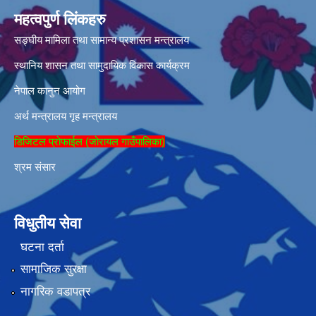
महत्वपुर्ण लिंकहरु
सङ्घीय मामिला तथा सामान्य प्रशासन मन्त्रालय
स्थानिय शासन तथा सामुदायिक विकास कार्यक्रम
नेपाल कानुन आयोग
अर्थ मन्त्रालय
गृह मन्त्रालय
डिजिटल प्रोफाईल (जोरायल गाउँपालिका)
श्रम संसार
विधुतीय सेवा
घटना दर्ता
सामाजिक सुरक्षा
नागरिक वडापत्र