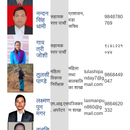
नन्दन
प्रशासन,
सहायक
9848780
सिंह
वडा
स्तर पाचौं
769
धामी
सचिव
गाय
सहायक
९८४८२२१
त्री
स्तर पाचौं
०४४
जोशी
महिला
महिला
tulashipa
तुलसी
तथा
9868449
विकास
nday7@g
पाण्डे
बालबालि
047
निरीक्षक
mail.com
का शाखा
लक्ष्मण
laxmanpu
एम.आइ.एस
पञ्जिकर
9864620
पुन
n860@g
. अपरेटर
ण शाखा
332
मगर
mail.com
तुलसि