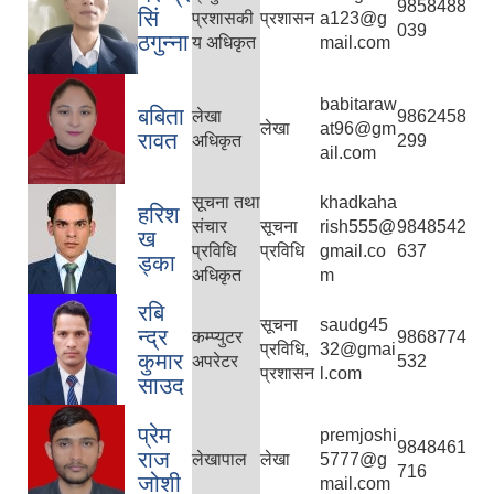
9858488
सिं
प्रशासकी
प्रशासन
a123@g
039
ठगुन्ना
य अधिकृत
mail.com
babitaraw
बबिता
लेखा
9862458
लेखा
at96@gm
रावत
अधिकृत
299
ail.com
सूचना तथा
khadkaha
हरिश
संचार
सूचना
rish555@
9848542
ख
प्रविधि
प्रविधि
gmail.co
637
ड्का
अधिकृत
m
रबि
सूचना
saudg45
न्द्र
कम्प्युटर
9868774
प्रविधि,
32@gmai
कुमार
अपरेटर
532
प्रशासन
l.com
साउद
प्रेम
premjoshi
9848461
राज
लेखापाल
लेखा
5777@g
716
जोशी
mail.com