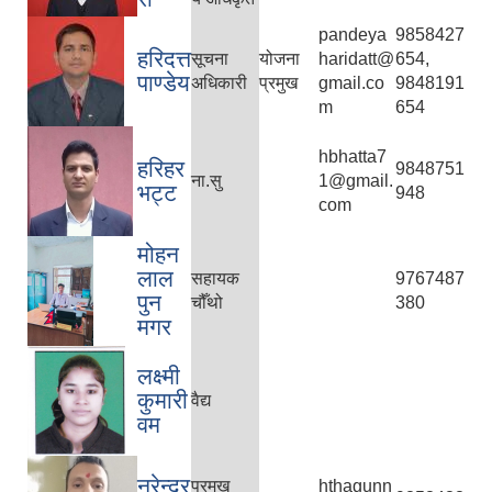
pandeya
9858427
हरिदत्त
सूचना
योजना
haridatt@
654,
पाण्डेय
अधिकारी
प्रमुख
gmail.co
9848191
m
654
hbhatta7
हरिहर
9848751
ना.सु
1@gmail.
भट्ट
948
com
मोहन
लाल
सहायक
9767487
पुन
चौँथो
380
मगर
लक्ष्मी
कुमारी
वैद्य
वम
नरेन्द्र
प्रमुख
hthagunn