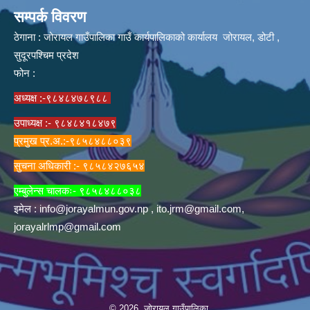
सम्पर्क विवरण
ठेगाना : जोरायल गाउँपालिका गाउँ कार्यपालिकाको कार्यालय जोरायल, डोटी ,
सुदूरपश्चिम प्रदेश
फोन :
अध्यक्ष :-९८४८४७८९८८
उपाध्यक्ष :- ९८४८४१८४७९
प्रमुख प्र.अ.:-९८५८४८८०३९
सुचना अधिकारी :- ९८५८४२७६५४
एम्बुलेन्स चालकः- ९८५८४८८०३८
इमेल :
info@jorayalmun.gov.np
,
ito.jrm@gmail.com
,
jorayalrlmp@gmail.com
© 2026 जोरायल गाउँपालिका