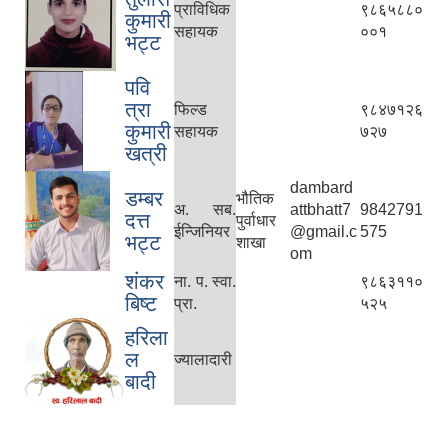
प्राविधिक
९८६५८८०
कुमारी
सहायक
००१
भट्ट
पवि
त्रा
फिल्ड
९८४७१२६
कुमारी
सहायक
७२७
खत्री
dambard
डम्बर
भौतिक
अ. सब.
attbhatt7
9842791
दत्त
पुर्वाधार
ईन्जिनियर
@gmail.c
575
भट्ट
शाखा
om
शंकर
ना. प. स्वा.
९८६३११०
बिष्ट
प्रा.
५२५
हरिला
ल
ज्यालादारी
बादी