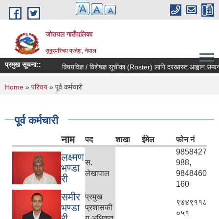
Skip to main content
जोरायल गाउँपालिका
सुदूरपश्चिम प्रदेश, नेपाल
प्रमुख सूचना::
विषयविज्ञ / विशेषज्ञ सूचीका (Roster) लागि दरखास्त आह्वान सम्बन्धी स
You are here
Home
»
परिचय
» पूर्व कर्मचारी
पूर्व कर्मचारी
नाम
पद
शाखा
ईमेल
फोन नं
9858427
लक्ष्मण
स.
988,
भण्डा
लेखापाल
9848460
री
160
समीर
प्रमुख
९७४९११८
भण्डा
प्रशासकी
०५१
री
य अधिकृत