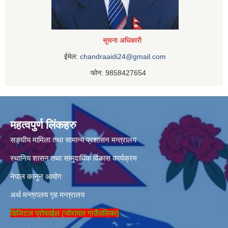
सूचना अधिकारी
ईमेल:
chandraaidi24@gmail.com
फोन: 9858427654
महत्वपुर्ण लिंकहरु
सङ्घीय मामिला तथा सामान्य प्रशासन मन्त्रालय
स्थानिय शासन तथा सामुदायिक विकास कार्यक्रम
नेपाल कानुन आयोग
अर्थ मन्त्रालय
गृह मन्त्रालय
डिजिटल प्रोफाईल (जोरायल गाउँपालिका)