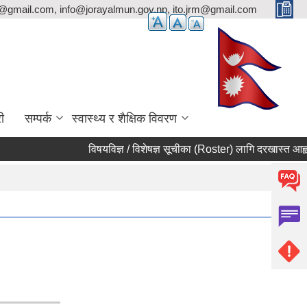
p@gmail.com, info@jorayalmun.gov.np, ito.jrm@gmail.com
ी
सम्पर्क
स्वास्थ्य र शैक्षिक विवरण
विषयविज्ञ / विशेषज्ञ सूचीका (Roster) लागि दरखास्त आह्वान स