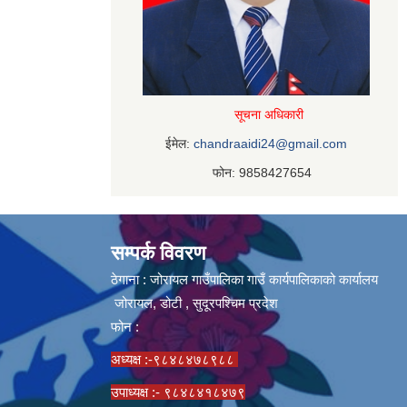
सूचना अधिकारी
ईमेल:
chandraaidi24@gmail.com
फोन: 9858427654
सम्पर्क विवरण
ठेगाना : जोरायल गाउँपालिका गाउँ कार्यपालिकाको कार्यालय
जोरायल, डोटी , सुदूरपश्चिम प्रदेश
फोन :
अध्यक्ष :-९८४८४७८९८८
उपाध्यक्ष :- ९८४८४१८४७९