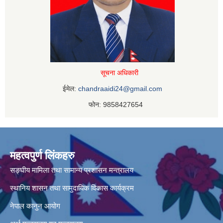
सूचना अधिकारी
ईमेल:
chandraaidi24@gmail.com
फोन: 9858427654
महत्वपुर्ण लिंकहरु
सङ्घीय मामिला तथा सामान्य प्रशासन मन्त्रालय
स्थानिय शासन तथा सामुदायिक विकास कार्यक्रम
नेपाल कानुन आयोग