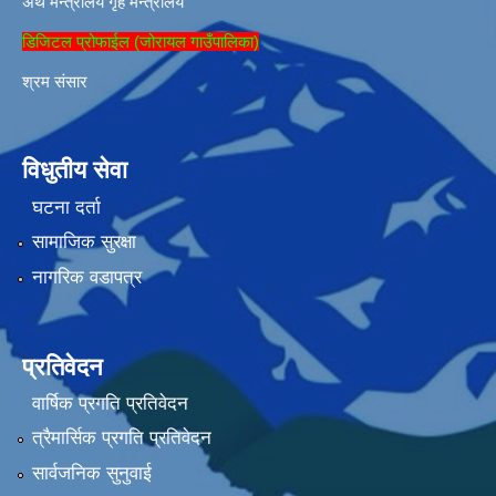
अर्थ मन्त्रालय
गृह मन्त्रालय
डिजिटल प्रोफाईल (जोरायल गाउँपालिका)
श्रम संसार
विधुतीय सेवा
घटना दर्ता
सामाजिक सुरक्षा
नागरिक वडापत्र
प्रतिवेदन
वार्षिक प्रगति प्रतिवेदन
त्रैमार्सिक प्रगति प्रतिवेदन
सार्वजनिक सुनुवाई