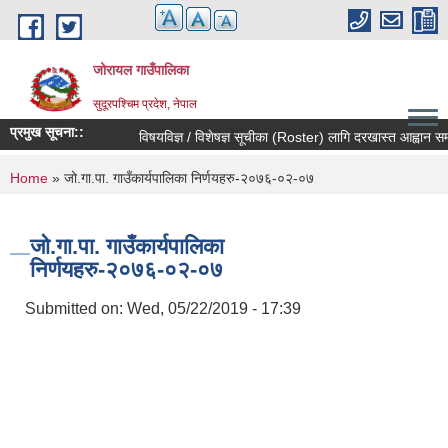
Skip to main content
जोरायल गाउँपालिका
सुदूरपश्चिम प्रदेश, नेपाल
प्रमुख सूचना::
विषयविज्ञ / विशेषज्ञ सूचीका (Roster) लागि दरखास्त आह्वान सम्बन्
You are here
Home
» जो.गा.पा. गाउँकार्यपालिका निर्णयहरु-२०७६-०२-०७
जो.गा.पा. गाउँकार्यपालिका
निर्णयहरु-२०७६-०२-०७
Submitted on:
Wed, 05/22/2019 - 17:39