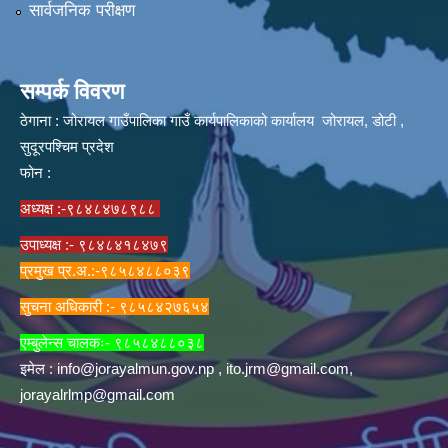
सार्वजनिक परीक्षण
सम्पर्क विवरण
ठेगाना : जोरायल गाउँपालिका गाउँ कार्यपालिकाको कार्यालय जोरायल, डोटी ,
सुदूरपश्चिम प्रदेश
फोन :
अध्यक्ष :-९८४८४७८९८८
उपाध्यक्ष :- ९८४८४१८४७९
प्रमुख प्र.अ.:-९८५८४८८०३९
सुचना अधिकारी :- ९८५८४२७६५४
एम्बुलेन्स चालकः- ९८५८४८८०३८
इमेल :
info@jorayalmun.gov.np
,
ito.jrm@gmail.com
,
jorayalrlmp@gmail.com