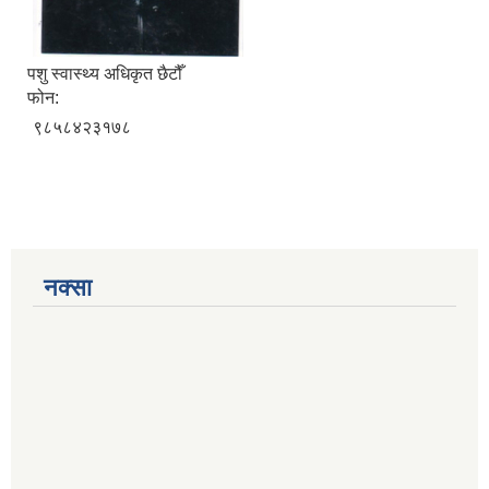
पशु स्वास्थ्य अधिकृत छैटौँ
फोन:
९८५८४२३१७८
नक्सा