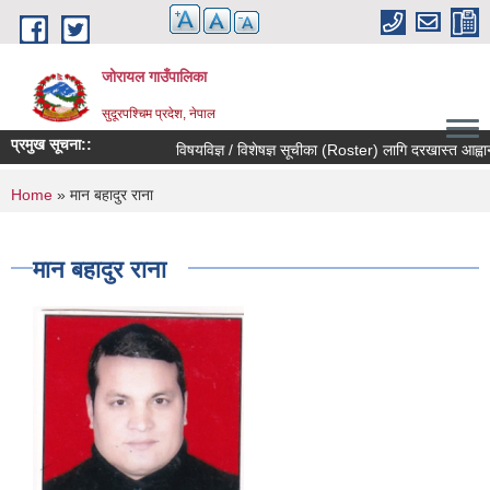
Skip to main content
जोरायल गाउँपालिका
सुदूरपश्चिम प्रदेश, नेपाल
प्रमुख सूचना::
विषयविज्ञ / विशेषज्ञ सूचीका (Roster) लागि दरखास्त आह्वान सम
You are here
Home
» मान बहादुर राना
मान बहादुर राना