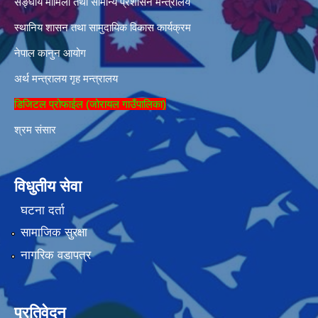
सङ्घीय मामिला तथा सामान्य प्रशासन मन्त्रालय
स्थानिय शासन तथा सामुदायिक विकास कार्यक्रम
नेपाल कानुन आयोग
अर्थ मन्त्रालय
गृह मन्त्रालय
डिजिटल प्रोफाईल (जोरायल गाउँपालिका)
श्रम संसार
विधुतीय सेवा
घटना दर्ता
सामाजिक सुरक्षा
नागरिक वडापत्र
प्रतिवेदन