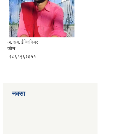
अ. सब. ईन्जिनियर
फोन:
९८६८९६९६११
नक्सा