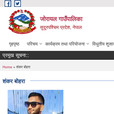
Skip to main content
जोरायल गाउँपालिका
सुदूरपश्चिम प्रदेश, नेपाल
गृहपृष्ठ
परिचय
कार्यक्रम तथा परियोजना
विधुतीय शुसा
प्रमुख सूचना::
You are here
Home
» शंकर बोहरा
शंकर बोहरा