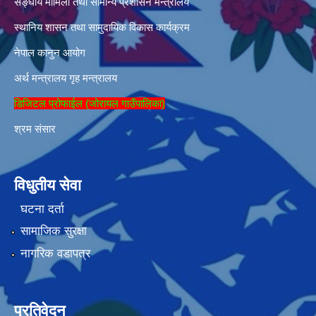
सङ्घीय मामिला तथा सामान्य प्रशासन मन्त्रालय
स्थानिय शासन तथा सामुदायिक विकास कार्यक्रम
नेपाल कानुन आयोग
अर्थ मन्त्रालय
गृह मन्त्रालय
डिजिटल प्रोफाईल (जोरायल गाउँपालिका)
श्रम संसार
विधुतीय सेवा
घटना दर्ता
सामाजिक सुरक्षा
नागरिक वडापत्र
प्रतिवेदन