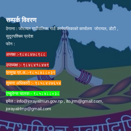
सम्पर्क विवरण
ठेगाना : जोरायल गाउँपालिका गाउँ कार्यपालिकाको कार्यालय जोरायल, डोटी ,
सुदूरपश्चिम प्रदेश
फोन :
अध्यक्ष :-९८४८४७८९८८
उपाध्यक्ष :- ९८४८४१८४७९
प्रमुख प्र.अ.:-९८५८४८८०३९
सुचना अधिकारी :- ९८५८४२७६५४
एम्बुलेन्स चालकः- ९८५८४८८०३८
इमेल :
info@jorayalmun.gov.np
,
ito.jrm@gmail.com
,
jorayalrlmp@gmail.com