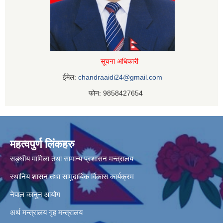
सूचना अधिकारी
ईमेल:
chandraaidi24@gmail.com
फोन: 9858427654
महत्वपुर्ण लिंकहरु
सङ्घीय मामिला तथा सामान्य प्रशासन मन्त्रालय
स्थानिय शासन तथा सामुदायिक विकास कार्यक्रम
नेपाल कानुन आयोग
अर्थ मन्त्रालय
गृह मन्त्रालय