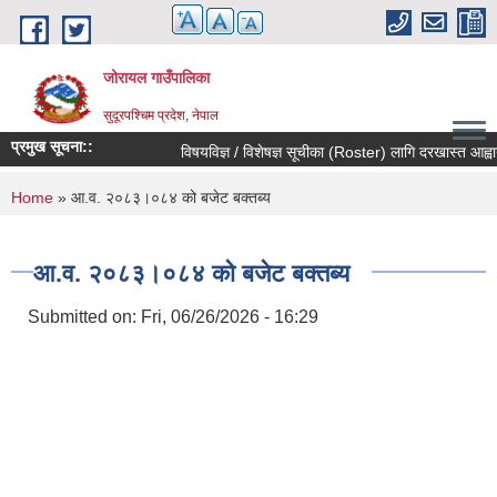
Skip to main content
जोरायल गाउँपालिका
सुदूरपश्चिम प्रदेश, नेपाल
प्रमुख सूचना::
विषयविज्ञ / विशेषज्ञ सूचीका (Roster) लागि दरखास्त आह्वान स
You are here
Home
» आ.व. २०८३।०८४ को बजेट बक्तब्य
आ.व. २०८३।०८४ को बजेट बक्तब्य
Submitted on:
Fri, 06/26/2026 - 16:29