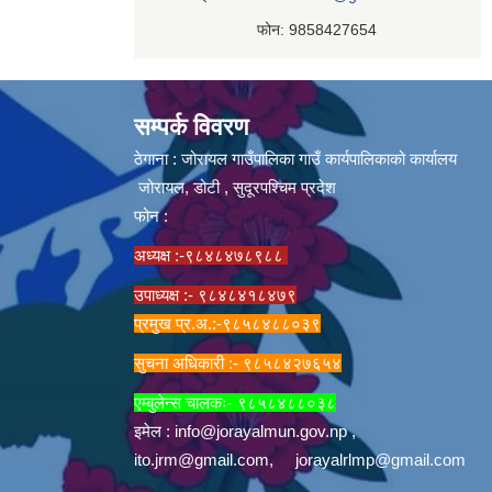
फोन: 9858427654
सम्पर्क विवरण
ठेगाना : जोरायल गाउँपालिका गाउँ कार्यपालिकाको कार्यालय
जोरायल, डोटी , सुदूरपश्चिम प्रदेश
फोन :
अध्यक्ष :-९८४८४७८९८८
उपाध्यक्ष :- ९८४८४१८४७९
प्रमुख प्र.अ.:-९८५८४८८०३९
सुचना अधिकारी :- ९८५८४२७६५४
एम्बुलेन्स चालकः- ९८५८४८८०३८
इमेल :
info@jorayalmun.gov.np
,
ito.jrm@gmail.com
,
jorayalrlmp@gmail.com