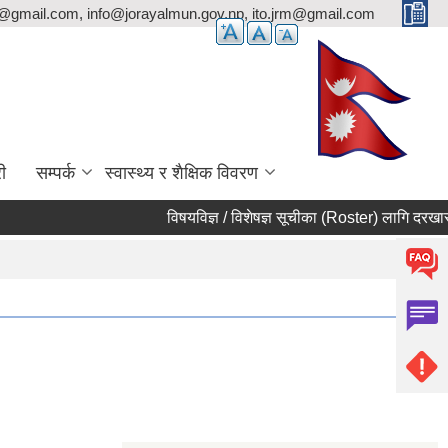
p@gmail.com, info@jorayalmun.gov.np, ito.jrm@gmail.com
ी
सम्पर्क
स्वास्थ्य र शैक्षिक विवरण
विषयविज्ञ / विशेषज्ञ सूचीका (Roster) लागि दरखास्त आ