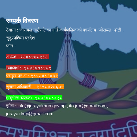
सम्पर्क विवरण
ठेगाना : जोरायल गाउँपालिका गाउँ कार्यपालिकाको कार्यालय जोरायल, डोटी ,
सुदूरपश्चिम प्रदेश
फोन :
अध्यक्ष :-९८४८४७८९८८
उपाध्यक्ष :- ९८४८४१८४७९
प्रमुख प्र.अ.:-९८५८४८८०३९
सुचना अधिकारी :- ९८५८४२७६५४
एम्बुलेन्स चालकः- ९८५८४८८०३८
इमेल :
info@jorayalmun.gov.np
,
ito.jrm@gmail.com
,
jorayalrlmp@gmail.com