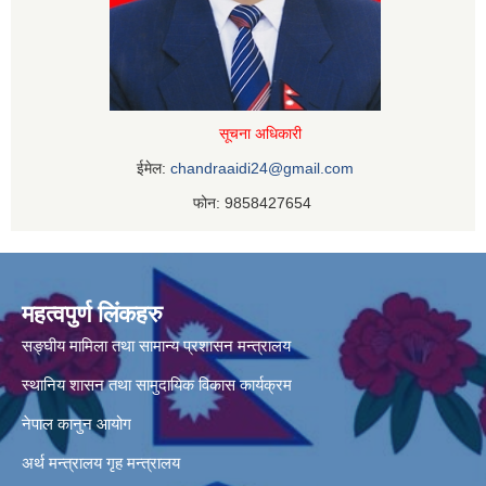
सूचना अधिकारी
ईमेल:
chandraaidi24@gmail.com
फोन: 9858427654
महत्वपुर्ण लिंकहरु
सङ्घीय मामिला तथा सामान्य प्रशासन मन्त्रालय
स्थानिय शासन तथा सामुदायिक विकास कार्यक्रम
नेपाल कानुन आयोग
अर्थ मन्त्रालय
गृह मन्त्रालय