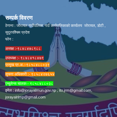
सम्पर्क विवरण
ठेगाना : जोरायल गाउँपालिका गाउँ कार्यपालिकाको कार्यालय जोरायल, डोटी ,
सुदूरपश्चिम प्रदेश
फोन :
अध्यक्ष :-९८४८४७८९८८
उपाध्यक्ष :- ९८४८४१८४७९
प्रमुख प्र.अ.:-९८५८४८८०३९
सुचना अधिकारी :- ९८५८४२७६५४
एम्बुलेन्स चालकः- ९८५८४८८०३८
इमेल :
info@jorayalmun.gov.np
,
ito.jrm@gmail.com
,
jorayalrlmp@gmail.com