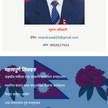
सूचना अधिकारी
ईमेल:
chandraaidi24@gmail.com
फोन: 9858427654
महत्वपुर्ण लिंकहरु
सङ्घीय मामिला तथा सामान्य प्रशासन मन्त्रालय
स्थानिय शासन तथा सामुदायिक विकास कार्यक्रम
नेपाल कानुन आयोग
अर्थ मन्त्रालय
गृह मन्त्रालय