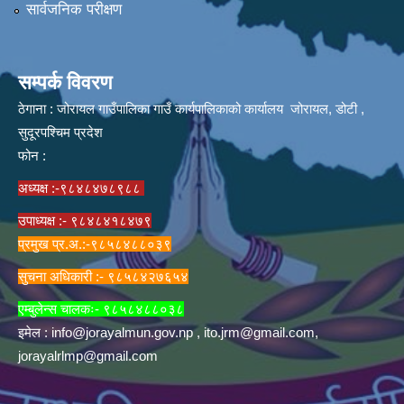
सार्वजनिक परीक्षण
सम्पर्क विवरण
ठेगाना : जोरायल गाउँपालिका गाउँ कार्यपालिकाको कार्यालय जोरायल, डोटी ,
सुदूरपश्चिम प्रदेश
फोन :
अध्यक्ष :-९८४८४७८९८८
उपाध्यक्ष :- ९८४८४१८४७९
प्रमुख प्र.अ.:-९८५८४८८०३९
सुचना अधिकारी :- ९८५८४२७६५४
एम्बुलेन्स चालकः- ९८५८४८८०३८
इमेल :
info@jorayalmun.gov.np
,
ito.jrm@gmail.com
,
jorayalrlmp@gmail.com