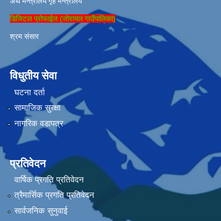
अर्थ मन्त्रालय
गृह मन्त्रालय
डिजिटल प्रोफाईल (जोरायल गाउँपालिका)
श्रम संसार
विधुतीय सेवा
घटना दर्ता
सामाजिक सुरक्षा
नागरिक वडापत्र
प्रतिवेदन
वार्षिक प्रगति प्रतिवेदन
त्रैमार्सिक प्रगति प्रतिवेदन
सार्वजनिक सुनुवाई