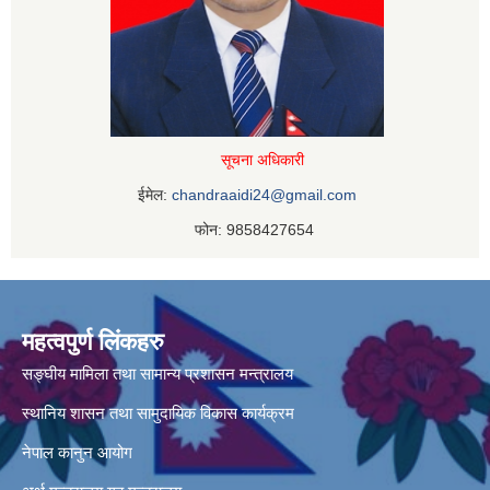
सूचना अधिकारी
ईमेल:
chandraaidi24@gmail.com
फोन: 9858427654
महत्वपुर्ण लिंकहरु
सङ्घीय मामिला तथा सामान्य प्रशासन मन्त्रालय
स्थानिय शासन तथा सामुदायिक विकास कार्यक्रम
नेपाल कानुन आयोग