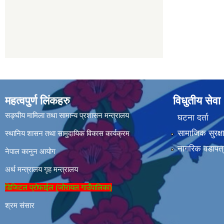
महत्वपुर्ण लिंकहरु
विधुतीय सेवा
सङ्घीय मामिला तथा सामान्य प्रशासन मन्त्रालय
घटना दर्ता
सामाजिक सुरक्ष
स्थानिय शासन तथा सामुदायिक विकास कार्यक्रम
नागरिक वडापत्
नेपाल कानुन आयोग
अर्थ मन्त्रालय
गृह मन्त्रालय
डिजिटल प्रोफाईल (जोरायल गाउँपालिका)
श्रम संसार