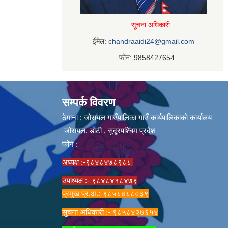
सूचना अधिकारी
ईमेल:
chandraaidi24@gmail.com
फोन: 9858427654
सम्पर्क विवरण
ठेगाना : जोरायल गाउँपालिका गाउँ कार्यपालिकाको कार्यालय
जोरायल, डोटी , सुदूरपश्चिम प्रदेश
फोन :
अध्यक्ष :-९८४८४७८९८८
उपाध्यक्ष :- ९८४८४१८४७९
प्रमुख प्र.अ.:-९८५८४८८०३९
सुचना अधिकारी :- ९८५८४२७६५४