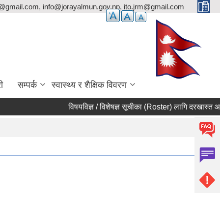
p@gmail.com, info@jorayalmun.gov.np, ito.jrm@gmail.com
ी
सम्पर्क
स्वास्थ्य र शैक्षिक विवरण
विषयविज्ञ / विशेषज्ञ सूचीका (Roster) लागि दरखास्त आह्वान 