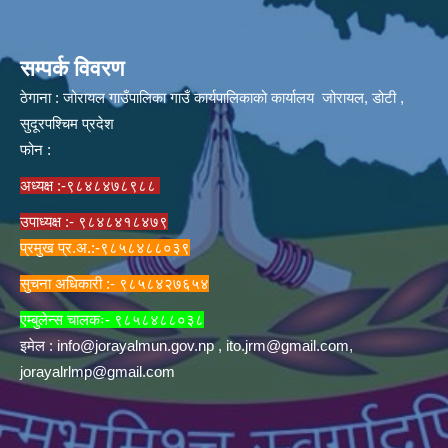
सम्पर्क विवरण
ठेगाना : जोरायल गाउँपालिका गाउँ कार्यपालिकाको कार्यालय जोरायल, डोटी ,
सुदूरपश्चिम प्रदेश
फोन :
अध्यक्ष :-९८४८४७८९८८
उपाध्यक्ष :- ९८४८४१८४७९
प्रमुख प्र.अ.:-९८५८४८८०३९
सुचना अधिकारी :- ९८५८४२७६५४
एम्बुलेन्स चालकः- ९८५८४८८०३८
इमेल :
info@jorayalmun.gov.np
,
ito.jrm@gmail.com
,
jorayalrlmp@gmail.com