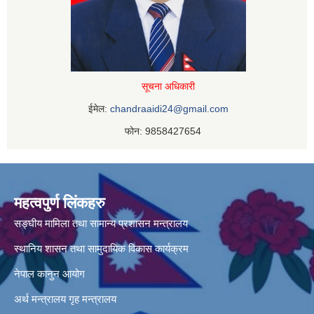
सूचना अधिकारी
ईमेल:
chandraaidi24@gmail.com
फोन: 9858427654
महत्वपुर्ण लिंकहरु
सङ्घीय मामिला तथा सामान्य प्रशासन मन्त्रालय
स्थानिय शासन तथा सामुदायिक विकास कार्यक्रम
नेपाल कानुन आयोग
अर्थ मन्त्रालय
गृह मन्त्रालय