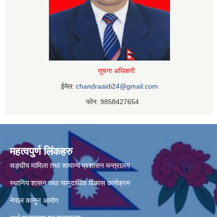
सूचना अधिकारी
ईमेल:
chandraaidi24@gmail.com
फोन: 9858427654
महत्वपुर्ण लिंकहरु
सङ्घीय मामिला तथा सामान्य प्रशासन मन्त्रालय
स्थानिय शासन तथा सामुदायिक विकास कार्यक्रम
नेपाल कानुन आयोग