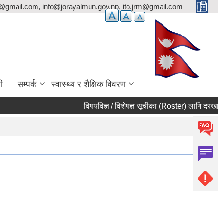
p@gmail.com, info@jorayalmun.gov.np, ito.jrm@gmail.com
ी
सम्पर्क
स्वास्थ्य र शैक्षिक विवरण
विषयविज्ञ / विशेषज्ञ सूचीका (Roster) लागि दरखास्त आ