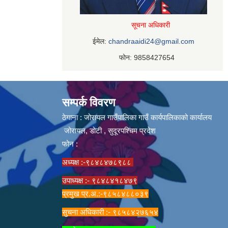
सूचना अधिकारी
ईमेल:
chandraaidi24@gmail.com
फोन: 9858427654
सम्पर्क विवरण
ठेगाना : जोरायल गाउँपालिका गाउँ कार्यपालिकाको कार्यालय
जोरायल, डोटी , सुदूरपश्चिम प्रदेश
फोन :
अध्यक्ष :-९८४८४७८९८८
उपाध्यक्ष :- ९८४८४१८४७९
प्रमुख प्र.अ.:-९८५८४८८०३९
सुचना अधिकारी :- ९८५८४२७६५४