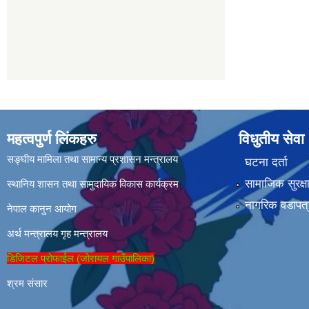
महत्वपुर्ण लिंकहरु
विधुतीय सेवा
सङ्घीय मामिला तथा सामान्य प्रशासन मन्त्रालय
घटना दर्ता
सामाजिक सुरक्ष
स्थानिय शासन तथा सामुदायिक विकास कार्यक्रम
नागरिक वडापत्
नेपाल कानुन आयोग
अर्थ मन्त्रालय
गृह मन्त्रालय
डिजिटल प्रोफाईल (जोरायल गाउँपालिका)
श्रम संसार