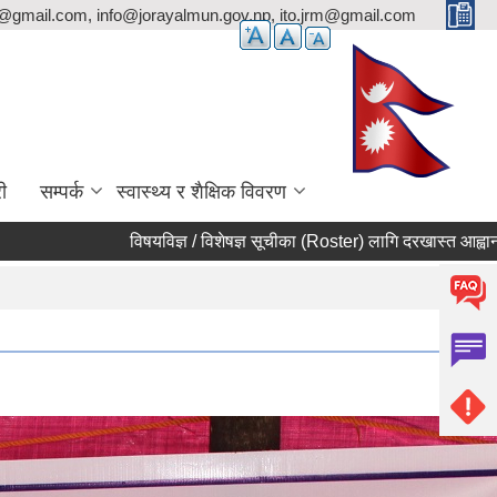
p@gmail.com, info@jorayalmun.gov.np, ito.jrm@gmail.com
ी
सम्पर्क
स्वास्थ्य र शैक्षिक विवरण
विषयविज्ञ / विशेषज्ञ सूचीका (Roster) लागि दरखास्त आह्वान सम्बन्धी 