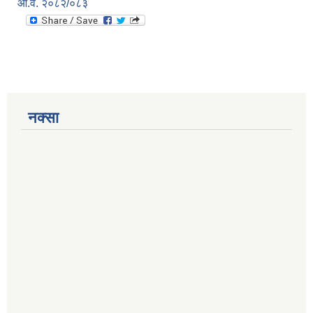
आ.व. २०८२/०८३
नक्सा