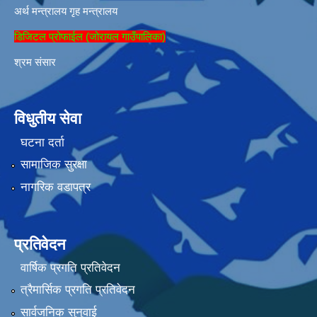
अर्थ मन्त्रालय
गृह मन्त्रालय
डिजिटल प्रोफाईल (जोरायल गाउँपालिका)
श्रम संसार
विधुतीय सेवा
घटना दर्ता
सामाजिक सुरक्षा
नागरिक वडापत्र
प्रतिवेदन
वार्षिक प्रगति प्रतिवेदन
त्रैमार्सिक प्रगति प्रतिवेदन
सार्वजनिक सुनुवाई