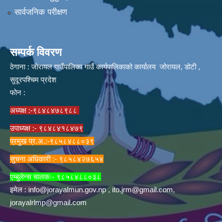
सार्वजनिक परीक्षण
सम्पर्क विवरण
ठेगाना : जोरायल गाउँपालिका गाउँ कार्यपालिकाको कार्यालय जोरायल, डोटी ,
सुदूरपश्चिम प्रदेश
फोन :
अध्यक्ष :-९८४८४७८९८८
उपाध्यक्ष :- ९८४८४१८४७९
प्रमुख प्र.अ.:-९८५८४८८०३९
सुचना अधिकारी :- ९८५८४२७६५४
एम्बुलेन्स चालकः- ९८५८४८८०३८
इमेल :
info@jorayalmun.gov.np
,
ito.jrm@gmail.com
,
jorayalrlmp@gmail.com