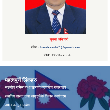
सूचना अधिकारी
ईमेल:
chandraaidi24@gmail.com
फोन: 9858427654
महत्वपुर्ण लिंकहरु
सङ्घीय मामिला तथा सामान्य प्रशासन मन्त्रालय
स्थानिय शासन तथा सामुदायिक विकास कार्यक्रम
नेपाल कानुन आयोग