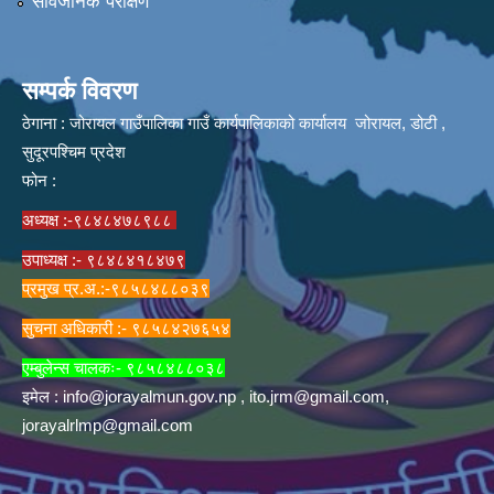
सार्वजनिक परीक्षण
सम्पर्क विवरण
ठेगाना : जोरायल गाउँपालिका गाउँ कार्यपालिकाको कार्यालय जोरायल, डोटी ,
सुदूरपश्चिम प्रदेश
फोन :
अध्यक्ष :-९८४८४७८९८८
उपाध्यक्ष :- ९८४८४१८४७९
प्रमुख प्र.अ.:-९८५८४८८०३९
सुचना अधिकारी :- ९८५८४२७६५४
एम्बुलेन्स चालकः- ९८५८४८८०३८
इमेल :
info@jorayalmun.gov.np
,
ito.jrm@gmail.com
,
jorayalrlmp@gmail.com