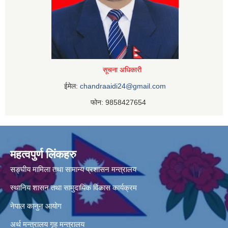
सूचना अधिकारी
ईमेल:
chandraaidi24@gmail.com
फोन: 9858427654
महत्वपुर्ण लिंकहरु
सङ्घीय मामिला तथा सामान्य प्रशासन मन्त्रालय
स्थानिय शासन तथा सामुदायिक विकास कार्यक्रम
नेपाल कानुन आयोग
अर्थ मन्त्रालय
गृह मन्त्रालय