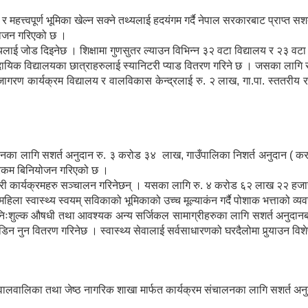
णायक र महत्त्वपूर्ण भूमिका खेल्न सक्ने तथ्यलाई हदयंगम गर्दै नेपाल सरकारबाट प्र
योजन गरिएको छ ।
विषयलाई जोड दिइनेछ । शिक्षामा गुणसुतर ल्याउन विभिन्न ३२ वटा विद्यालय र २३ व
र्न सामुदायिक विद्यालयका छात्राहरुलाई स्यानिटरी प्याड वितरण गरिने छ । जसका 
रण कार्यक्रम विद्यालय र वालविकास केन्द्रलाई रु. २ लाख, गा.पा. स्ततरीय र
म संचालनका लागि सशर्त अनुदान रु. ३ करोड ३४ लाख, गाउँपालिका निशर्त अनुदा
 रकम बिनियोजन गरिएको छ ।
्ने गरी कार्यक्रमहरु सञ्चालन गरिनेछन् । यसका लागि रु. ४ करोड ६२ लाख २२ ह
िला स्वास्थ्य स्वयम् सविकाको भूमिकाको उच्च मूल्याकंन गर्दै पोशाक भत्ताको व्
 निःशुल्क औषधी तथा आवश्यक अन्य सर्जिकल सामाग्रीहरुका लागि सशर्त अनु
 नुन वितरण गरिनेछ । स्वास्थ्य सेवालाई सर्वसाधारणको घरदैलोमा पुर्‍याउन विशेष
वालवालिका तथा जेष्ठ नागरिक शाखा मार्फत कार्यक्रम संचालनका लागि सशर्त अनुद