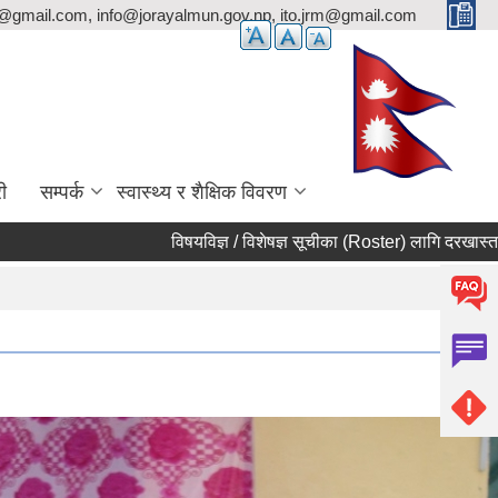
p@gmail.com, info@jorayalmun.gov.np, ito.jrm@gmail.com
ी
सम्पर्क
स्वास्थ्य र शैक्षिक विवरण
विषयविज्ञ / विशेषज्ञ सूचीका (Roster) लागि दरखास्त आह्वान सम