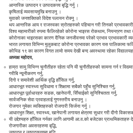
आन्तरिक उत्पादन र उत्पादकत्त्व बृद्धि गर्नु ।
कृषिलाई व्यवसायमुखि बनाउनु ।
युवाको जनशक्तिको विदेश पलायन रोक्नु ।
थप आन्तरिक आय र राजस्वका स्रोतहरुको पहिचान गरी तिनको प्रभावकारी 
विश्व महामारीको रुपमा फैलिरहेको कोरोना भाइरस रोकथाम, नियन्त्रण तथा व्
कोरोनाका भाइरसका कारण दैनिक जनजीवनमा परेको प्रभाव प्रभावकारी व्यवस
भारत लगायत विभिन्न मुलुकबाट कोरोना प्रभावका कारण यस पालिकामा फर्किएक
कोभिड १९ का कारण विगत लामो समय देखी बन्द अवस्थामा रहेका विद्यालयहर
अध्यक्ष महोदय,
हाम्रा सामु विभिन्न चुनौतीहरु रहेता पनि यी चुनौतीहरुको सामना गर्न र व
गरीबि न्यूनीकरण गर्नु,
दिगो र समावेशी आर्थिक वृद्धि हाँसिल गर्नु,
आधारभूत स्वास्थ्य सुविधामा र शिक्षामा सबैको पहुँच सुनिश्चित गर्नु,
आधारभूत पूर्वाधारहरु सडक, खानेपानी, सिँचाईको सुनिश्चितता गर्नु,
सार्वजनिक सेवा प्रवाहलाई गुणस्तरीय बनाउनु ।
रोजगार गुमेका व्यक्तिहरुको रोजगारी सिर्जना गर्नु ।
आधारभुत शिक्षा, स्वास्थ्य, खानेपानी लगायत क्षेत्रमा सुधार गरी दीगो विकासका
यी उद्देश्यहरु हाँसिल गर्नका लागि आगामी आ.व.को बजेटका प्राथमिकताहरु द
रोजगारीका अवसरहरुमा बृद्धि,
उत्पादन र उत्पादकत्त्वमा बृद्धि,