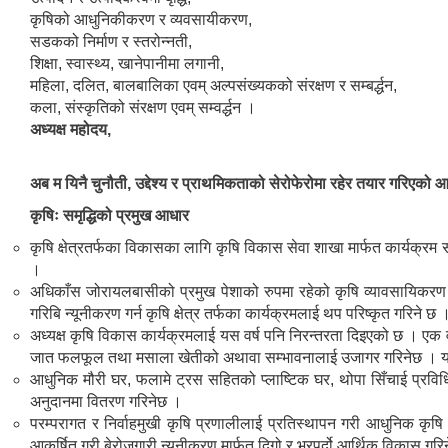
कृषिको आधुनिकीकरण र व्यवसायीकरण,
सडकको निर्माण र स्तरोन्नती,
शिक्षा, स्वास्थ्य, खानेपानीमा लगानी,
महिला, दलित, बालबालिका एवम् अल्पसंख्यकको संरक्षण र सम्बर्द्धन,
कला, संस्कृतिको संरक्षण एवम् सम्वर्द्धन ।
अध्यक्ष महोदय,
अब म यिनै चुनौती, उद्देश्य र प्राथमिकताको सेरोफेरोमा रहेर तयार गरिएको 
कृषिः समृद्धिको प्रमुख आधार
कृषि क्षेत्रतर्फका विकासका लागि कृषि विकास सेवा शाखा मार्फत कार्यक
।
अधिकाँस जोरायलबासीको प्रमुख पेशाको रुपमा रहेको कृषि व्यावसायिकरण 
गरिबि न्यूनीकरण गर्न कृषि क्षेत्र तर्फका कार्यक्रमलाई थप परिष्कृत गरिने छ 
अध्यक्ष कृषि विकास कार्यक्रमलाई यस वर्ष पनि निरन्तरता दिइएको छ । एक व
जात फलफूल तथा मसाला खेतीको अथावा सम्भावनालाई उजागर गरिनेछ । 
आधुनिक मौरी घर, फलामे ट्रस सहितको प्लाष्टिक घर, थोपा सिँचाई प्रवि
अनुदानमा वितरण गरिनेछ ।
परम्परागत र निर्वाहमुखी कृषि प्रणालीलाई प्रतिस्थापन गरी आधुनिक कृषि प
आकर्षित गरी बेरोजगारी न्यूनीकरण मार्फत दिगो र भरपर्दो आर्थिक विकास गर