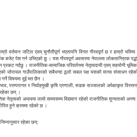
रो वर्तमान जटिल एवम् चुनौतीपूर्ण भएतापनि विगत गौरवपूर्ण छ र हाम्रो भव
ेट पेश गर्न उभिएको छु । यस गौरवपूर्ण अवसरमा नेपालमा लोकतान्त्रिक पद्धति स्थाप
म्मान प्रकट गर्दछु । राजनीतिक-सामाजिक परिवर्तनमा नेतृत्वदायी एवम् सहयोगी भूमिक
फल भएको जोरायल गाउँपालिकाको सबैभन्दा ठूलो सबल पक्ष यसको मानव संसाधन रहे
गर्ने विषयमा दुई मत छैन ।
व, परम्परागत र निर्वाहमुखी कृषि प्रणाली, सडक सञ्जालको अपेक्षाकृत विस्तार 
रहेका छन् ।
िक नेतृत्वको अभावमा लामो समयसम्म विद्यमान रहेको राजनीतिक शुन्यताको अन्त्
ापित हुने क्रममा रहेको छ ।
िम्नानुसार रहेका छन्: