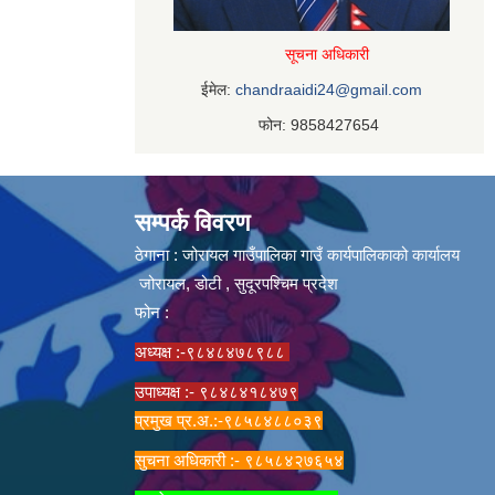
सूचना अधिकारी
ईमेल:
chandraaidi24@gmail.com
फोन: 9858427654
सम्पर्क विवरण
ठेगाना : जोरायल गाउँपालिका गाउँ कार्यपालिकाको कार्यालय
जोरायल, डोटी , सुदूरपश्चिम प्रदेश
फोन :
अध्यक्ष :-९८४८४७८९८८
उपाध्यक्ष :- ९८४८४१८४७९
प्रमुख प्र.अ.:-९८५८४८८०३९
सुचना अधिकारी :- ९८५८४२७६५४