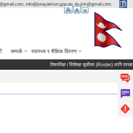
p@gmail.com, info@jorayalmun.gov.np, ito.jrm@gmail.com
ी
सम्पर्क
स्वास्थ्य र शैक्षिक विवरण
विषयविज्ञ / विशेषज्ञ सूचीका (Roster) लागि दरखास्त आह