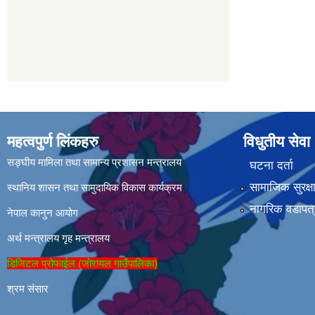
महत्वपुर्ण लिंकहरु
विधुतीय सेवा
सङ्घीय मामिला तथा सामान्य प्रशासन मन्त्रालय
घटना दर्ता
सामाजिक सुरक्ष
स्थानिय शासन तथा सामुदायिक विकास कार्यक्रम
नागरिक वडापत्
नेपाल कानुन आयोग
अर्थ मन्त्रालय
गृह मन्त्रालय
डिजिटल प्रोफाईल (जोरायल गाउँपालिका)
श्रम संसार