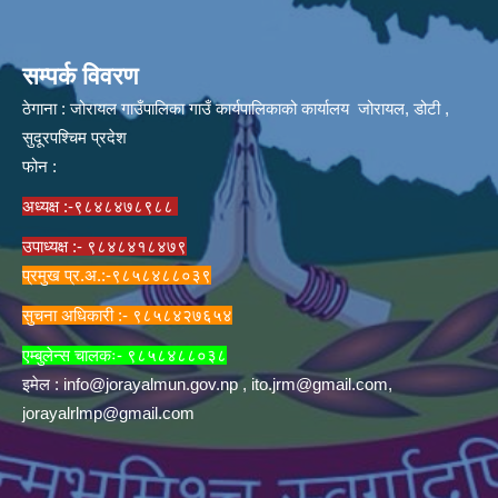
सम्पर्क विवरण
ठेगाना : जोरायल गाउँपालिका गाउँ कार्यपालिकाको कार्यालय जोरायल, डोटी ,
सुदूरपश्चिम प्रदेश
फोन :
अध्यक्ष :-९८४८४७८९८८
उपाध्यक्ष :- ९८४८४१८४७९
प्रमुख प्र.अ.:-९८५८४८८०३९
सुचना अधिकारी :- ९८५८४२७६५४
एम्बुलेन्स चालकः- ९८५८४८८०३८
इमेल :
info@jorayalmun.gov.np
,
ito.jrm@gmail.com
,
jorayalrlmp@gmail.com