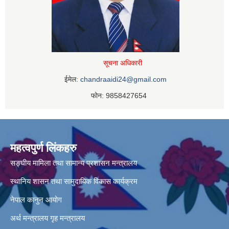
सूचना अधिकारी
ईमेल:
chandraaidi24@gmail.com
फोन: 9858427654
महत्वपुर्ण लिंकहरु
सङ्घीय मामिला तथा सामान्य प्रशासन मन्त्रालय
स्थानिय शासन तथा सामुदायिक विकास कार्यक्रम
नेपाल कानुन आयोग
अर्थ मन्त्रालय
गृह मन्त्रालय