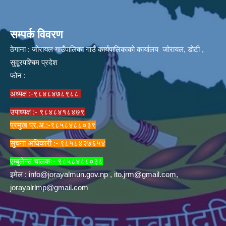
सम्पर्क विवरण
ठेगाना : जोरायल गाउँपालिका गाउँ कार्यपालिकाको कार्यालय जोरायल, डोटी ,
सुदूरपश्चिम प्रदेश
फोन :
अध्यक्ष :-९८४८४७८९८८
उपाध्यक्ष :- ९८४८४१८४७९
प्रमुख प्र.अ.:-९८५८४८८०३९
सुचना अधिकारी :- ९८५८४२७६५४
एम्बुलेन्स चालकः- ९८५८४८८०३८
इमेल :
info@jorayalmun.gov.np
,
ito.jrm@gmail.com
,
jorayalrlmp@gmail.com