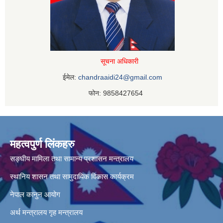
सूचना अधिकारी
ईमेल:
chandraaidi24@gmail.com
फोन: 9858427654
महत्वपुर्ण लिंकहरु
सङ्घीय मामिला तथा सामान्य प्रशासन मन्त्रालय
स्थानिय शासन तथा सामुदायिक विकास कार्यक्रम
नेपाल कानुन आयोग
अर्थ मन्त्रालय
गृह मन्त्रालय