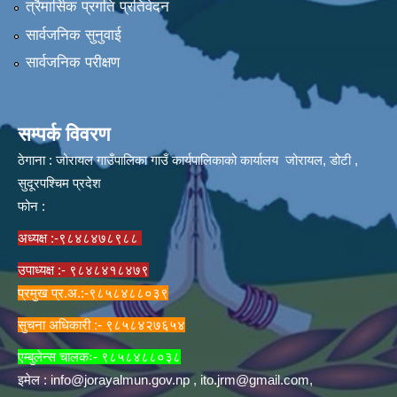
त्रैमार्सिक प्रगति प्रतिवेदन
सार्वजनिक सुनुवाई
सार्वजनिक परीक्षण
सम्पर्क विवरण
ठेगाना : जोरायल गाउँपालिका गाउँ कार्यपालिकाको कार्यालय जोरायल, डोटी ,
सुदूरपश्चिम प्रदेश
फोन :
अध्यक्ष :-९८४८४७८९८८
उपाध्यक्ष :- ९८४८४१८४७९
प्रमुख प्र.अ.:-९८५८४८८०३९
सुचना अधिकारी :- ९८५८४२७६५४
एम्बुलेन्स चालकः- ९८५८४८८०३८
इमेल :
info@jorayalmun.gov.np
,
ito.jrm@gmail.com
,