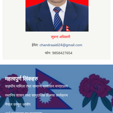
सूचना अधिकारी
ईमेल:
chandraaidi24@gmail.com
फोन: 9858427654
महत्वपुर्ण लिंकहरु
सङ्घीय मामिला तथा सामान्य प्रशासन मन्त्रालय
स्थानिय शासन तथा सामुदायिक विकास कार्यक्रम
नेपाल कानुन आयोग