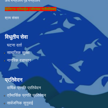
अर्थ मन्त्रालय
गृह मन्त्रालय
डिजिटल प्रोफाईल (जोरायल गाउँपालिका)
श्रम संसार
विधुतीय सेवा
घटना दर्ता
सामाजिक सुरक्षा
नागरिक वडापत्र
प्रतिवेदन
वार्षिक प्रगति प्रतिवेदन
त्रैमार्सिक प्रगति प्रतिवेदन
सार्वजनिक सुनुवाई