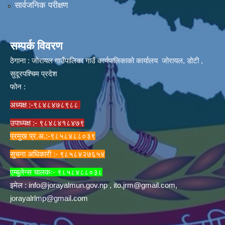
सार्वजनिक परीक्षण
सम्पर्क विवरण
ठेगाना : जोरायल गाउँपालिका गाउँ कार्यपालिकाको कार्यालय जोरायल, डोटी ,
सुदूरपश्चिम प्रदेश
फोन :
अध्यक्ष :-९८४८४७८९८८
उपाध्यक्ष :- ९८४८४१८४७९
प्रमुख प्र.अ.:-९८५८४८८०३९
सुचना अधिकारी :- ९८५८४२७६५४
एम्बुलेन्स चालकः- ९८५८४८८०३८
इमेल :
info@jorayalmun.gov.np
,
ito.jrm@gmail.com
,
jorayalrlmp@gmail.com