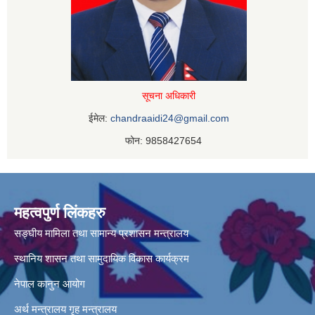
सूचना अधिकारी
ईमेल:
chandraaidi24@gmail.com
फोन: 9858427654
महत्वपुर्ण लिंकहरु
सङ्घीय मामिला तथा सामान्य प्रशासन मन्त्रालय
स्थानिय शासन तथा सामुदायिक विकास कार्यक्रम
नेपाल कानुन आयोग
अर्थ मन्त्रालय
गृह मन्त्रालय