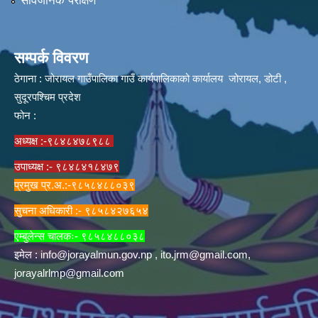
सार्वजनिक परीक्षण
सम्पर्क विवरण
ठेगाना : जोरायल गाउँपालिका गाउँ कार्यपालिकाको कार्यालय जोरायल, डोटी ,
सुदूरपश्चिम प्रदेश
फोन :
अध्यक्ष :-९८४८४७८९८८
उपाध्यक्ष :- ९८४८४१८४७९
प्रमुख प्र.अ.:-९८५८४८८०३९
सुचना अधिकारी :- ९८५८४२७६५४
एम्बुलेन्स चालकः- ९८५८४८८०३८
इमेल :
info@jorayalmun.gov.np
,
ito.jrm@gmail.com
,
jorayalrlmp@gmail.com