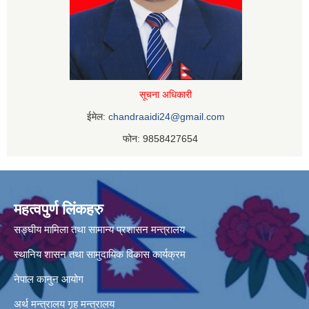
सूचना अधिकारी
ईमेल:
chandraaidi24@gmail.com
फोन: 9858427654
महत्वपुर्ण लिंकहरु
सङ्घीय मामिला तथा सामान्य प्रशासन मन्त्रालय
स्थानिय शासन तथा सामुदायिक विकास कार्यक्रम
नेपाल कानुन आयोग
अर्थ मन्त्रालय
गृह मन्त्रालय