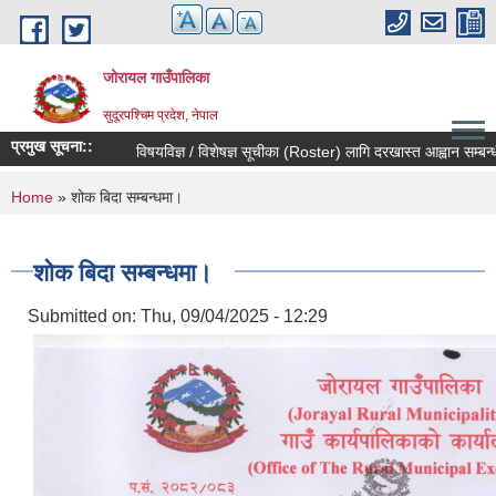
Skip to main content
जोरायल गाउँपालिका
सुदूरपश्चिम प्रदेश, नेपाल
प्रमुख सूचना::
विषयविज्ञ / विशेषज्ञ सूचीका (Roster) लागि दरखास्त आह्वान सम्बन्धी सू
You are here
Home
» शोक बिदा सम्बन्धमा।
शोक बिदा सम्बन्धमा।
Submitted on:
Thu, 09/04/2025 - 12:29