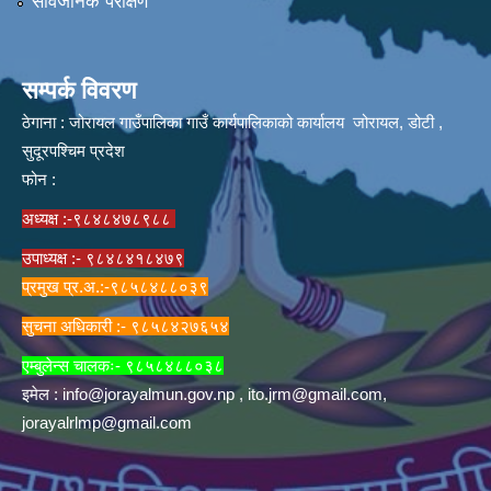
सार्वजनिक परीक्षण
सम्पर्क विवरण
ठेगाना : जोरायल गाउँपालिका गाउँ कार्यपालिकाको कार्यालय जोरायल, डोटी ,
सुदूरपश्चिम प्रदेश
फोन :
अध्यक्ष :-९८४८४७८९८८
उपाध्यक्ष :- ९८४८४१८४७९
प्रमुख प्र.अ.:-९८५८४८८०३९
सुचना अधिकारी :- ९८५८४२७६५४
एम्बुलेन्स चालकः- ९८५८४८८०३८
इमेल :
info@jorayalmun.gov.np
,
ito.jrm@gmail.com
,
jorayalrlmp@gmail.com