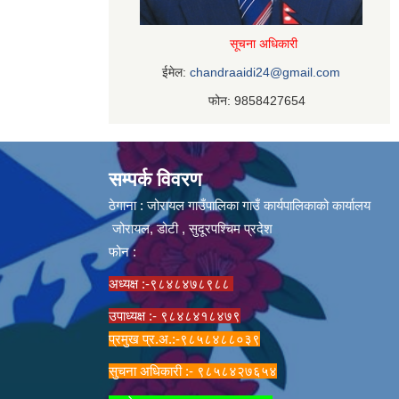
सूचना अधिकारी
ईमेल:
chandraaidi24@gmail.com
फोन: 9858427654
सम्पर्क विवरण
ठेगाना : जोरायल गाउँपालिका गाउँ कार्यपालिकाको कार्यालय
जोरायल, डोटी , सुदूरपश्चिम प्रदेश
फोन :
अध्यक्ष :-९८४८४७८९८८
उपाध्यक्ष :- ९८४८४१८४७९
प्रमुख प्र.अ.:-९८५८४८८०३९
सुचना अधिकारी :- ९८५८४२७६५४