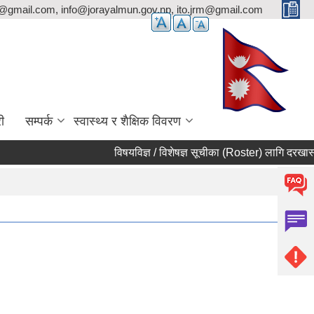
p@gmail.com, info@jorayalmun.gov.np, ito.jrm@gmail.com
ी
सम्पर्क
स्वास्थ्य र शैक्षिक विवरण
विषयविज्ञ / विशेषज्ञ सूचीका (Roster) लागि दरखास्त आह्