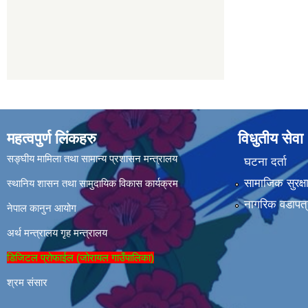
महत्वपुर्ण लिंकहरु
विधुतीय सेवा
सङ्घीय मामिला तथा सामान्य प्रशासन मन्त्रालय
घटना दर्ता
सामाजिक सुरक्ष
स्थानिय शासन तथा सामुदायिक विकास कार्यक्रम
नागरिक वडापत्
नेपाल कानुन आयोग
अर्थ मन्त्रालय
गृह मन्त्रालय
डिजिटल प्रोफाईल (जोरायल गाउँपालिका)
श्रम संसार