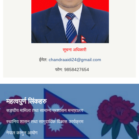
सूचना अधिकारी
ईमेल:
chandraaidi24@gmail.com
फोन: 9858427654
महत्वपुर्ण लिंकहरु
सङ्घीय मामिला तथा सामान्य प्रशासन मन्त्रालय
स्थानिय शासन तथा सामुदायिक विकास कार्यक्रम
नेपाल कानुन आयोग