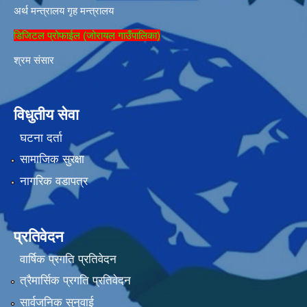
अर्थ मन्त्रालय
गृह मन्त्रालय
डिजिटल प्रोफाईल (जोरायल गाउँपालिका)
श्रम संसार
विधुतीय सेवा
घटना दर्ता
सामाजिक सुरक्षा
नागरिक वडापत्र
प्रतिवेदन
वार्षिक प्रगति प्रतिवेदन
त्रैमार्सिक प्रगति प्रतिवेदन
सार्वजनिक सुनुवाई