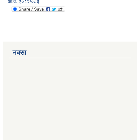
आ.व. २०८२/०८३
नक्सा