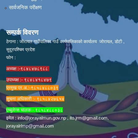
सार्वजनिक परीक्षण
सम्पर्क विवरण
ठेगाना : जोरायल गाउँपालिका गाउँ कार्यपालिकाको कार्यालय जोरायल, डोटी ,
सुदूरपश्चिम प्रदेश
फोन :
अध्यक्ष :-९८४८४७८९८८
उपाध्यक्ष :- ९८४८४१८४७९
प्रमुख प्र.अ.:-९८५८४८८०३९
सुचना अधिकारी :- ९८५८४२७६५४
एम्बुलेन्स चालकः- ९८५८४८८०३८
इमेल :
info@jorayalmun.gov.np
,
ito.jrm@gmail.com
,
jorayalrlmp@gmail.com