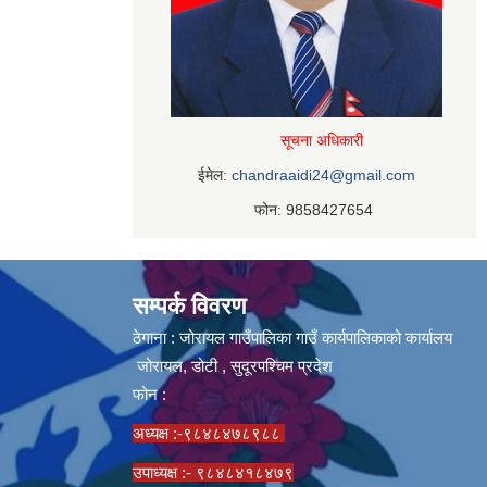
सूचना अधिकारी
ईमेल:
chandraaidi24@gmail.com
फोन: 9858427654
सम्पर्क विवरण
ठेगाना : जोरायल गाउँपालिका गाउँ कार्यपालिकाको कार्यालय
जोरायल, डोटी , सुदूरपश्चिम प्रदेश
फोन :
अध्यक्ष :-९८४८४७८९८८
उपाध्यक्ष :- ९८४८४१८४७९