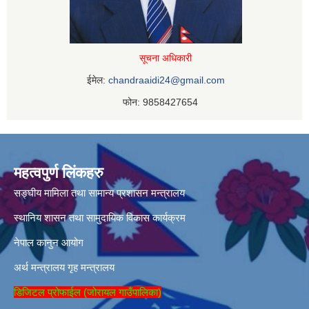
सूचना अधिकारी
ईमेल:
chandraaidi24@gmail.com
फोन: 9858427654
महत्वपुर्ण लिंकहरु
सङ्घीय मामिला तथा सामान्य प्रशासन मन्त्रालय
स्थानिय शासन तथा सामुदायिक विकास कार्यक्रम
नेपाल कानुन आयोग
अर्थ मन्त्रालय
गृह मन्त्रालय
डिजिटल प्रोफाईल (जोरायल गाउँपालिका)