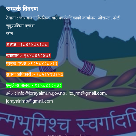
सम्पर्क विवरण
ठेगाना : जोरायल गाउँपालिका गाउँ कार्यपालिकाको कार्यालय जोरायल, डोटी ,
सुदूरपश्चिम प्रदेश
फोन :
अध्यक्ष :-९८४८४७८९८८
उपाध्यक्ष :- ९८४८४१८४७९
प्रमुख प्र.अ.:-९८५८४८८०३९
सुचना अधिकारी :- ९८५८४२७६५४
एम्बुलेन्स चालकः- ९८५८४८८०३८
इमेल :
info@jorayalmun.gov.np
,
ito.jrm@gmail.com
,
jorayalrlmp@gmail.com