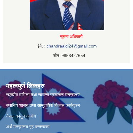
सूचना अधिकारी
ईमेल:
chandraaidi24@gmail.com
फोन: 9858427654
महत्वपुर्ण लिंकहरु
सङ्घीय मामिला तथा सामान्य प्रशासन मन्त्रालय
स्थानिय शासन तथा सामुदायिक विकास कार्यक्रम
नेपाल कानुन आयोग
अर्थ मन्त्रालय
गृह मन्त्रालय