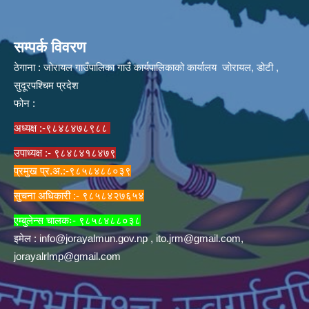
सम्पर्क विवरण
ठेगाना : जोरायल गाउँपालिका गाउँ कार्यपालिकाको कार्यालय जोरायल, डोटी ,
सुदूरपश्चिम प्रदेश
फोन :
अध्यक्ष :-९८४८४७८९८८
उपाध्यक्ष :- ९८४८४१८४७९
प्रमुख प्र.अ.:-९८५८४८८०३९
सुचना अधिकारी :- ९८५८४२७६५४
एम्बुलेन्स चालकः- ९८५८४८८०३८
इमेल :
info@jorayalmun.gov.np
,
ito.jrm@gmail.com
,
jorayalrlmp@gmail.com