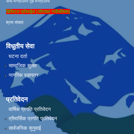
अर्थ मन्त्रालय
गृह मन्त्रालय
डिजिटल प्रोफाईल (जोरायल गाउँपालिका)
श्रम संसार
विधुतीय सेवा
घटना दर्ता
सामाजिक सुरक्षा
नागरिक वडापत्र
प्रतिवेदन
वार्षिक प्रगति प्रतिवेदन
त्रैमार्सिक प्रगति प्रतिवेदन
सार्वजनिक सुनुवाई