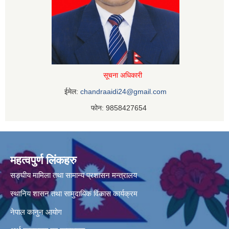
सूचना अधिकारी
ईमेल:
chandraaidi24@gmail.com
फोन: 9858427654
महत्वपुर्ण लिंकहरु
सङ्घीय मामिला तथा सामान्य प्रशासन मन्त्रालय
स्थानिय शासन तथा सामुदायिक विकास कार्यक्रम
नेपाल कानुन आयोग