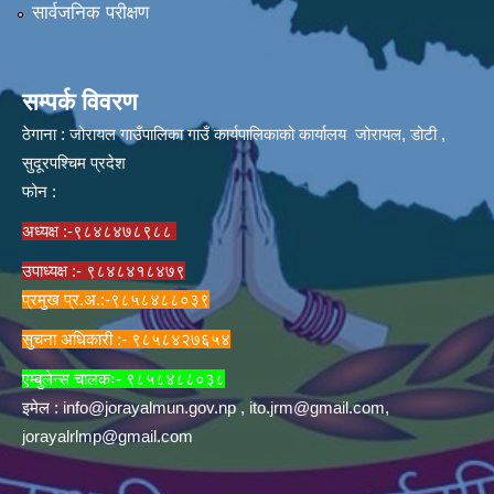
सार्वजनिक परीक्षण
सम्पर्क विवरण
ठेगाना : जोरायल गाउँपालिका गाउँ कार्यपालिकाको कार्यालय जोरायल, डोटी ,
सुदूरपश्चिम प्रदेश
फोन :
अध्यक्ष :-९८४८४७८९८८
उपाध्यक्ष :- ९८४८४१८४७९
प्रमुख प्र.अ.:-९८५८४८८०३९
सुचना अधिकारी :- ९८५८४२७६५४
एम्बुलेन्स चालकः- ९८५८४८८०३८
इमेल :
info@jorayalmun.gov.np
,
ito.jrm@gmail.com
,
jorayalrlmp@gmail.com