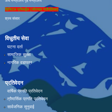
अर्थ मन्त्रालय
गृह मन्त्रालय
डिजिटल प्रोफाईल (जोरायल गाउँपालिका)
श्रम संसार
विधुतीय सेवा
घटना दर्ता
सामाजिक सुरक्षा
नागरिक वडापत्र
प्रतिवेदन
वार्षिक प्रगति प्रतिवेदन
त्रैमार्सिक प्रगति प्रतिवेदन
सार्वजनिक सुनुवाई