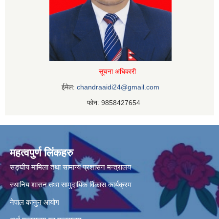
सूचना अधिकारी
ईमेल:
chandraaidi24@gmail.com
फोन: 9858427654
महत्वपुर्ण लिंकहरु
सङ्घीय मामिला तथा सामान्य प्रशासन मन्त्रालय
स्थानिय शासन तथा सामुदायिक विकास कार्यक्रम
नेपाल कानुन आयोग