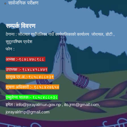
सार्वजनिक परीक्षण
सम्पर्क विवरण
ठेगाना : जोरायल गाउँपालिका गाउँ कार्यपालिकाको कार्यालय जोरायल, डोटी ,
सुदूरपश्चिम प्रदेश
फोन :
अध्यक्ष :-९८४८४७८९८८
उपाध्यक्ष :- ९८४८४१८४७९
प्रमुख प्र.अ.:-९८५८४८८०३९
सुचना अधिकारी :- ९८५८४२७६५४
एम्बुलेन्स चालकः- ९८५८४८८०३८
इमेल :
info@jorayalmun.gov.np
,
ito.jrm@gmail.com
,
jorayalrlmp@gmail.com