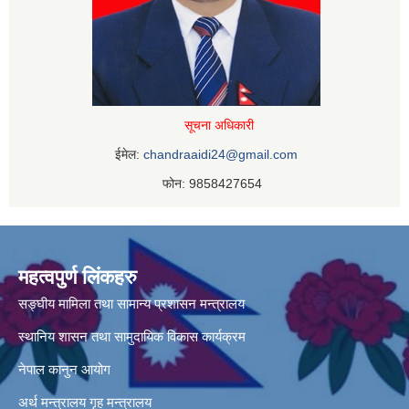
सूचना अधिकारी
ईमेल:
chandraaidi24@gmail.com
फोन: 9858427654
महत्वपुर्ण लिंकहरु
सङ्घीय मामिला तथा सामान्य प्रशासन मन्त्रालय
स्थानिय शासन तथा सामुदायिक विकास कार्यक्रम
नेपाल कानुन आयोग
अर्थ मन्त्रालय
गृह मन्त्रालय