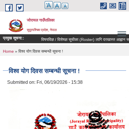
Skip to main content
जोरायल गाउँपालिका
सुदूरपश्चिम प्रदेश, नेपाल
प्रमुख सूचना::
विषयविज्ञ / विशेषज्ञ सूचीका (Roster) लागि दरखास्त आह्वान सम्बन्
You are here
Home
» विश्व योग दिवस सम्बन्धी सूचना !
विश्व योग दिवस सम्बन्धी सूचना !
Submitted on:
Fri, 06/19/2026 - 15:38