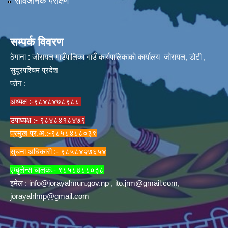
सार्वजनिक परीक्षण
सम्पर्क विवरण
ठेगाना : जोरायल गाउँपालिका गाउँ कार्यपालिकाको कार्यालय जोरायल, डोटी ,
सुदूरपश्चिम प्रदेश
फोन :
अध्यक्ष :-९८४८४७८९८८
उपाध्यक्ष :- ९८४८४१८४७९
प्रमुख प्र.अ.:-९८५८४८८०३९
सुचना अधिकारी :- ९८५८४२७६५४
एम्बुलेन्स चालकः- ९८५८४८८०३८
इमेल :
info@jorayalmun.gov.np
,
ito.jrm@gmail.com
,
jorayalrlmp@gmail.com