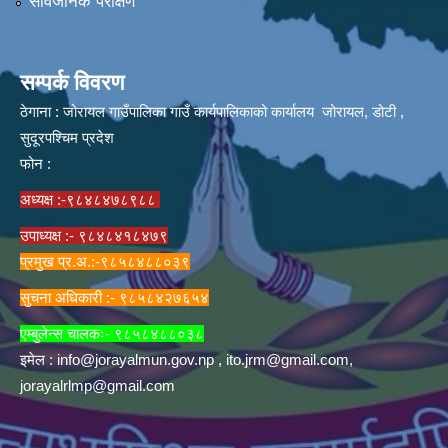
सार्वजनिक परीक्षण
सम्पर्क विवरण
ठेगाना : जोरायल गाउँपालिका गाउँ कार्यपालिकाको कार्यालय जोरायल, डोटी ,
सुदूरपश्चिम प्रदेश
फोन :
अध्यक्ष :-९८४८४७८९८८
उपाध्यक्ष :- ९८४८४१८४७९
प्रमुख प्र.अ.:-९८५८४८८०३९
सुचना अधिकारी :- ९८५८४२७६५४
एम्बुलेन्स चालकः- ९८५८४८८०३८
इमेल :
info@jorayalmun.gov.np
,
ito.jrm@gmail.com
,
jorayalrlmp@gmail.com