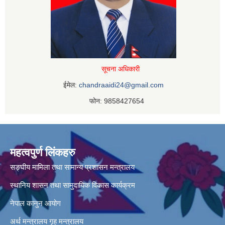
सूचना अधिकारी
ईमेल:
chandraaidi24@gmail.com
फोन: 9858427654
महत्वपुर्ण लिंकहरु
सङ्घीय मामिला तथा सामान्य प्रशासन मन्त्रालय
स्थानिय शासन तथा सामुदायिक विकास कार्यक्रम
नेपाल कानुन आयोग
अर्थ मन्त्रालय
गृह मन्त्रालय