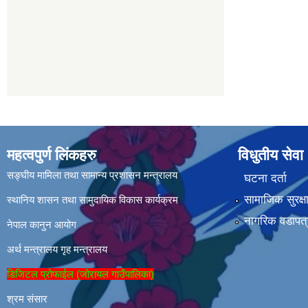
महत्वपुर्ण लिंकहरु
विधुतीय सेवा
सङ्घीय मामिला तथा सामान्य प्रशासन मन्त्रालय
घटना दर्ता
सामाजिक सुरक्ष
स्थानिय शासन तथा सामुदायिक विकास कार्यक्रम
नागरिक वडापत्
नेपाल कानुन आयोग
अर्थ मन्त्रालय
गृह मन्त्रालय
डिजिटल प्रोफाईल (जोरायल गाउँपालिका)
श्रम संसार