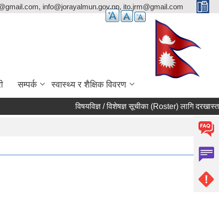
p@gmail.com, info@jorayalmun.gov.np, ito.jrm@gmail.com
ी
सम्पर्क
स्वास्थ्य र शैक्षिक विवरण
विषयविज्ञ / विशेषज्ञ सूचीका (Roster) लागि दरखास्त आह्वान 