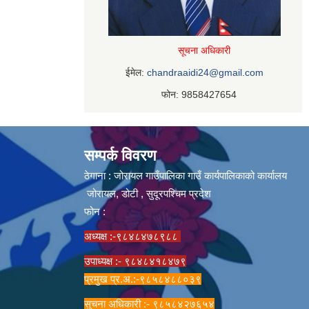
सूचना अधिकारी
ईमेल:
chandraaidi24@gmail.com
फोन: 9858427654
सम्पर्क विवरण
ठेगाना : जोरायल गाउँपालिका गाउँ कार्यपालिकाको कार्यालय
जोरायल, डोटी , सुदूरपश्चिम प्रदेश
फोन :
अध्यक्ष :-९८४८४७८९८८
उपाध्यक्ष :- ९८४८४१८४७९
प्रमुख प्र.अ.:-९८५८४८८०३९
सुचना अधिकारी :- ९८५८४२७६५४