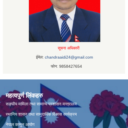
सूचना अधिकारी
ईमेल:
chandraaidi24@gmail.com
फोन: 9858427654
महत्वपुर्ण लिंकहरु
सङ्घीय मामिला तथा सामान्य प्रशासन मन्त्रालय
स्थानिय शासन तथा सामुदायिक विकास कार्यक्रम
नेपाल कानुन आयोग