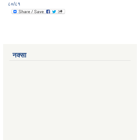
८०/८१
नक्सा