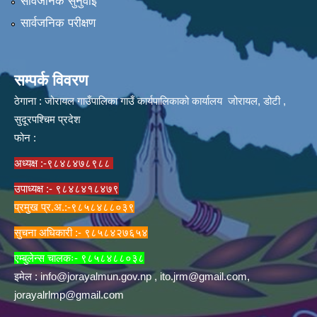
सार्वजनिक सुनुवाई
सार्वजनिक परीक्षण
सम्पर्क विवरण
ठेगाना : जोरायल गाउँपालिका गाउँ कार्यपालिकाको कार्यालय जोरायल, डोटी ,
सुदूरपश्चिम प्रदेश
फोन :
अध्यक्ष :-९८४८४७८९८८
उपाध्यक्ष :- ९८४८४१८४७९
प्रमुख प्र.अ.:-९८५८४८८०३९
सुचना अधिकारी :- ९८५८४२७६५४
एम्बुलेन्स चालकः- ९८५८४८८०३८
इमेल :
info@jorayalmun.gov.np
,
ito.jrm@gmail.com
,
jorayalrlmp@gmail.com