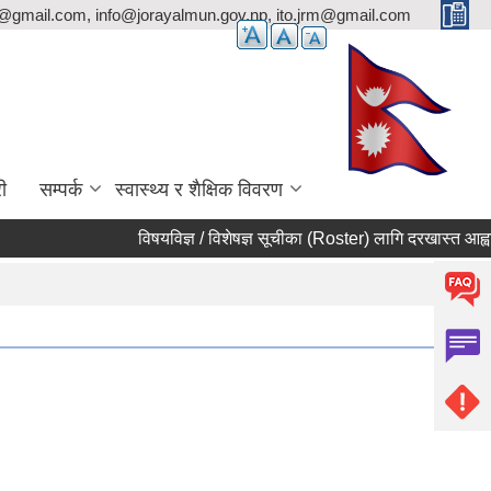
p@gmail.com, info@jorayalmun.gov.np, ito.jrm@gmail.com
ी
सम्पर्क
स्वास्थ्य र शैक्षिक विवरण
विषयविज्ञ / विशेषज्ञ सूचीका (Roster) लागि दरखास्त आह्वान सम्बन्धी सू