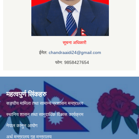
सूचना अधिकारी
ईमेल:
chandraaidi24@gmail.com
फोन: 9858427654
महत्वपुर्ण लिंकहरु
सङ्घीय मामिला तथा सामान्य प्रशासन मन्त्रालय
स्थानिय शासन तथा सामुदायिक विकास कार्यक्रम
नेपाल कानुन आयोग
अर्थ मन्त्रालय
गृह मन्त्रालय