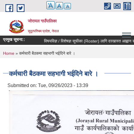
Skip to main content
जोरायल गाउँपालिका
सुदूरपश्चिम प्रदेश, नेपाल
प्रमुख सूचना::
विषयविज्ञ / विशेषज्ञ सूचीका (Roster) लागि दरखास्त आह्वान सम्बन्
You are here
Home
» कर्मचारी बैठकमा सहभागी भईदिने बारे ।
कर्मचारी बैठकमा सहभागी भईदिने बारे ।
Submitted on:
Tue, 09/26/2023 - 13:39