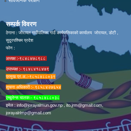
सार्वजनिक परीक्षण
सम्पर्क विवरण
ठेगाना : जोरायल गाउँपालिका गाउँ कार्यपालिकाको कार्यालय जोरायल, डोटी ,
सुदूरपश्चिम प्रदेश
फोन :
अध्यक्ष :-९८४८४७८९८८
उपाध्यक्ष :- ९८४८४१८४७९
प्रमुख प्र.अ.:-९८५८४८८०३९
सुचना अधिकारी :- ९८५८४२७६५४
एम्बुलेन्स चालकः- ९८५८४८८०३८
इमेल :
info@jorayalmun.gov.np
,
ito.jrm@gmail.com
,
jorayalrlmp@gmail.com