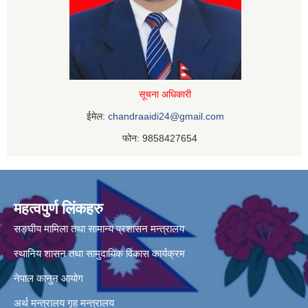
सूचना अधिकारी
ईमेल:
chandraaidi24@gmail.com
फोन: 9858427654
महत्वपुर्ण लिंकहरु
सङ्घीय मामिला तथा सामान्य प्रशासन मन्त्रालय
स्थानिय शासन तथा सामुदायिक विकास कार्यक्रम
नेपाल कानुन आयोग
अर्थ मन्त्रालय
गृह मन्त्रालय