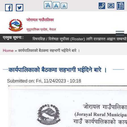
Skip to main content
जोरायल गाउँपालिका
सुदूरपश्चिम प्रदेश, नेपाल
प्रमुख सूचना::
विषयविज्ञ / विशेषज्ञ सूचीका (Roster) लागि दरखास्त आह्वान सम्बन्धी सूचन
You are here
Home
» कार्यपालिकाको बैठकमा सहभागी भईदिने बारे ।
कार्यपालिकाको बैठकमा सहभागी भईदिने बारे ।
Submitted on:
Fri, 11/24/2023 - 10:18