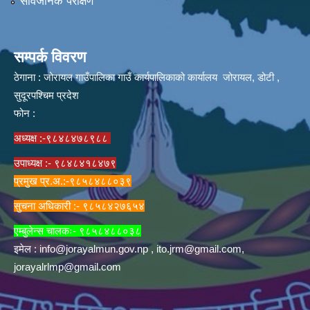
सार्वजनिक परीक्षण
सम्पर्क विवरण
ठेगाना : जोरायल गाउँपालिका गाउँ कार्यपालिकाको कार्यालय जोरायल, डोटी ,
सुदूरपश्चिम प्रदेश
फोन :
अध्यक्ष :-९८४८४७८९८८
उपाध्यक्ष :- ९८४८४१८४७९
प्रमुख प्र.अ.:-९८५८४८८०३९
सुचना अधिकारी :- ९८५८४२७६५४
एम्बुलेन्स चालकः- ९८५८४८८०३८
इमेल :
info@jorayalmun.gov.np
,
ito.jrm@gmail.com
,
jorayalrlmp@gmail.com