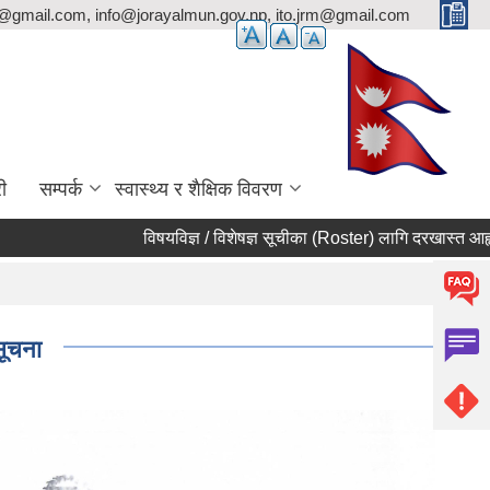
p@gmail.com, info@jorayalmun.gov.np, ito.jrm@gmail.com
ी
सम्पर्क
स्वास्थ्य र शैक्षिक विवरण
विषयविज्ञ / विशेषज्ञ सूचीका (Roster) लागि दरखास्त आह्वान सम्बन्ध
सूचना