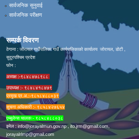
सार्वजनिक सुनुवाई
सार्वजनिक परीक्षण
सम्पर्क विवरण
ठेगाना : जोरायल गाउँपालिका गाउँ कार्यपालिकाको कार्यालय जोरायल, डोटी ,
सुदूरपश्चिम प्रदेश
फोन :
अध्यक्ष :-९८४८४७८९८८
उपाध्यक्ष :- ९८४८४१८४७९
प्रमुख प्र.अ.:-९८५८४८८०३९
सुचना अधिकारी :- ९८५८४२७६५४
एम्बुलेन्स चालकः- ९८५८४८८०३८
इमेल :
info@jorayalmun.gov.np
,
ito.jrm@gmail.com
,
jorayalrlmp@gmail.com