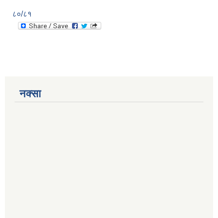
८०/८१
नक्सा