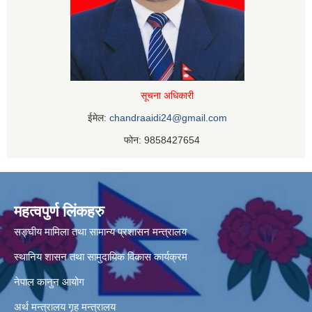
सूचना अधिकारी
ईमेल:
chandraaidi24@gmail.com
फोन: 9858427654
महत्वपुर्ण लिंकहरु
सङ्घीय मामिला तथा सामान्य प्रशासन मन्त्रालय
स्थानिय शासन तथा सामुदायिक विकास कार्यक्रम
नेपाल कानुन आयोग
अर्थ मन्त्रालय
गृह मन्त्रालय