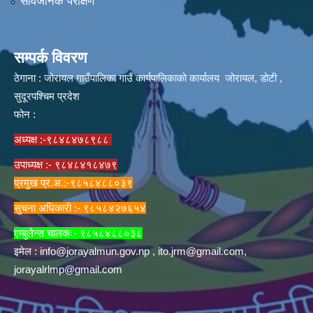
सार्वजनिक परीक्षण
सम्पर्क विवरण
ठेगाना : जोरायल गाउँपालिका गाउँ कार्यपालिकाको कार्यालय जोरायल, डोटी ,
सुदूरपश्चिम प्रदेश
फोन :
अध्यक्ष :-९८४८४७८९८८
उपाध्यक्ष :- ९८४८४१८४७९
प्रमुख प्र.अ.:-९८५८४८८०३९
सुचना अधिकारी :- ९८५८४२७६५४
एम्बुलेन्स चालकः- ९८५८४८८०३८
इमेल :
info@jorayalmun.gov.np
,
ito.jrm@gmail.com
,
jorayalrlmp@gmail.com